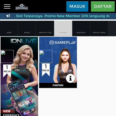
Beranda
MASUK
DAFTAR
Situs Idn Slot Terpercaya. Promo New Member 20% langsung daftar 
Sports
BARU
PROMO
Live Casino
BARU
SICBO
WHEEL
DRAGON TIGER
FANTAN
BLACKJACK
SPECIAL GAMES
IDNPoker
BARU
Meja
Min
Max
Meja
Min
Max
Baccarat
5Rb
30Jt
Baccarat
1Rb
5Jt
Sicbo
500
250Rb
Slots
PROMO
Dragon Tiger
1Rb
5Jt
Roulette
1Rb
300Rb
Dragon Tiger
5Rb
1,9Jt
Roulette
1Rb
5Jt
Special Games
500
1,9Jt
IDNLIVE
BARU
Sicbo
1Rb
5Jt
1
1
Special Games
1Rb
5Jt
Stream N Spin
DAFTAR
MASUK
MEJA
MEJA
KEMBALI
Arcade
PROMO
FANTAN
FANTAN
Table Games
Lottery
BARU
PROMO
IDNRaffle