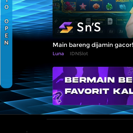
TAP TO OPEN
Main bareng dijamin gacor!
Luna
IDNSlot