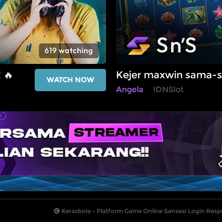
 🔥
Kejer maxwin sama-
WATCH NOW
Angela
IDNSlot
Kerasbola - Platform Game Online Sensasi Login Respon